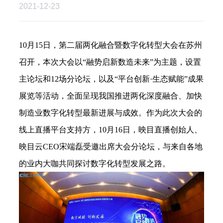
2021-12-23
10
月
15
日，第二届两化融合暨数字化转型大会在苏州
召开，本次大会以
“
融势启新数造未来
”
为主题，设置
主论坛和
12
场分论坛，以及
“
平台创新
·
生态赋能
”
成果
展览等活动，全面呈现我国推进两化深度融合、加快
制造业数字化转型最新进展与成效。作为此次大会的
线上直播平台支持方，
10
月
16
日，映目直播创始人、
映目云
CEO
宋端磊受邀出席大会分论坛，与来自各地
的业内大咖共同探讨数字化转型发展之路。